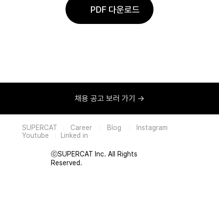
PDF 다운로드
채용 공고 보러 가기 →
SUPE
RCAT
Career
Blog
Instagram
|
|
|
Youtube
Linked in
|
ⓒSUPERCAT Inc. All Rights
Reserved.