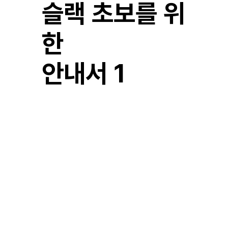
슬랙 초보를 위
한
​안내서 1